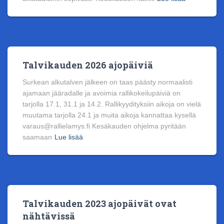
Talvikauden 2026 ajopäiviä
Surkean alkutalven jälkeen on taas päästy normaalisti
ajamaan jääradalle ja avoimia rallikokeilupäiviä on
tarjolla 17.1, 31.1 ja 14.2. Rallikyydityksiin aikoja on vielä
muutama tarjolla 24.1 ja muita aikoja kannattaa kysellä
varaus@rallielamys.fi Kesäkauden ohjelma pyritään
saamaan
Lue lisää
Talvikauden 2023 ajopäivät ovat
nähtävissä