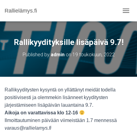
Rallielämys.fi
NAVIG
Rallikyydityksille lisäpäivä 9.7!
Published by
admin
on
19 toukokuun, 2022
Rallikyyditysten kysyntä on yllättänyt meidät todella
positiivisesti ja olemmekin lisänneet kyyditysten
järjestämiseen lisäpäivän lauantaina 9.7.
Aikoja on varattavissa klo 12-16
Ilmoittautuminen päivään viimeistään 1.7 mennessä
varaus@rallielamys.fi