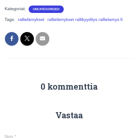
Kategoriat:
UNCATEGORIZED
Tags:
rallielämykset
rallielämykset rallikyyditys rallielamys.fi
0 kommenttia
Vastaa
Nimi
*