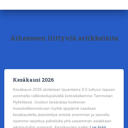
Aiheeseen liittyviä artikkeleita
Kesäkausi 2026
Kesäkausi 2026 aloitetaan lauantaina 9.5 tuttuun tapaan
avoimella rallikokeilupäivällä kotiradallamme Tammelan
Hykkilässä. Uusitun kesärataa koskevan
maastoliikenneluvan myötä ajopäiviä saadaan
kesäkaudella järjestettyä entistä enemmän ja samalla
saamme tarjottua palveluita yhä useamman asiakkaan
aikatauluihin sopivasti. Kesäkauden kaikki
Lue lisää