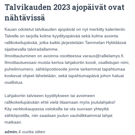
Talvikauden 2023 ajopäivät ovat
nähtävissä
Kauan odotetut talvikauden ajopäivät on nyt merkitty kalenteriin.
Talvelle on tarjolla kolme kyydityspäivää sekä kolme avointa
rallikokeilupäivää, jotka kaikki järjestetään Tammelan Hykkilässä
sijaitsevalla talviradallamme.
Ilmoittautuminen on avoinna osoitteessa varaus@rallielamys.fi.
Ilmoittautuessasi muista kertoa lahjakortin koodi, osallistujan nimi,
puhelinnumero, sähköpostiosoite jonne tarkemmat tapahtumaa
koskevat ohjeet lähetetään, sekä tapahtumapäivä johon haluat
osallistua.
Lahjakortin talviseen kyyditykseen tai avoimeen
rallikokeilupäivään ehtii vielä tilaamaan myös joululahjaksi!
Käy verkkokaupassa ostoksilla tai ota suoraan yhteyttä
sähköpostilla, niin saadaan joulun vauhdikkaimmat lahjat
matkaan.
admin
,
4 vuotta
sitten