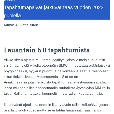
Tapahtumapäivät jatkuvat taas vuoden 2023
puolella.
admin
,
4 vuotta
sitten
Lauantain 6.8 tapahtumista
Viikko sitten ajettiin muutama kyyditys, joista viimeisin jouduttiin
siirtämään vielä viikolla eteenpäin BMW:n muututtua eräänlaiseksi
höyrykoneeksi, syylärin pudottua paikoiltaan ja saatua ”hienoisen”
iskun flektinsiivestä. Motorsporttia – Sitä se on.
Ainakin saatiin jotain erikoista tapahtumaa järjestymään radalla,
jossa muuten olikin epänormaalin rauhallista Jyväskylän MM-rallin
takia. Ralliahan tottakai kuunneltiin nettiradion kautta samalla.
Iltapäivästä ajettiin kalenteriin lisätty avoin rallikokeilupäivä, jossa
osalllistujia oli kuusi, mutta se ei tahtia haitannut. Taas nähtiin