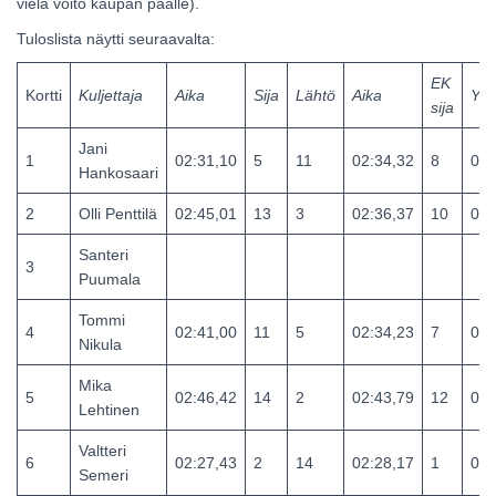
vielä voito kaupan päälle).
Tuloslista näytti seuraavalta:
EK
Kortti
Kuljettaja
Aika
Sija
Lähtö
Aika
Yht
sija
Jani
1
02:31,10
5
11
02:34,32
8
05:
Hankosaari
2
Olli Penttilä
02:45,01
13
3
02:36,37
10
05:
Santeri
3
Puumala
Tommi
4
02:41,00
11
5
02:34,23
7
05:
Nikula
Mika
5
02:46,42
14
2
02:43,79
12
05:
Lehtinen
Valtteri
6
02:27,43
2
14
02:28,17
1
04:
Semeri