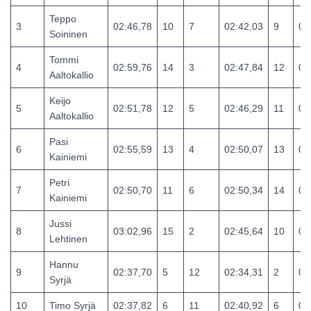
Teppo
3
02:46,78
10
7
02:42,03
9
05
Soininen
Tommi
4
02:59,76
14
3
02:47,84
12
05
Aaltokallio
Keijo
5
02:51,78
12
5
02:46,29
11
05
Aaltokallio
Pasi
6
02:55,59
13
4
02:50,07
13
05
Kainiemi
Petri
7
02:50,70
11
6
02:50,34
14
05
Kainiemi
Jussi
8
03:02,96
15
2
02:45,64
10
05
Lehtinen
Hannu
9
02:37,70
5
12
02:34,31
2
05
Syrjä
10
Timo Syrjä
02:37,82
6
11
02:40,92
6
05