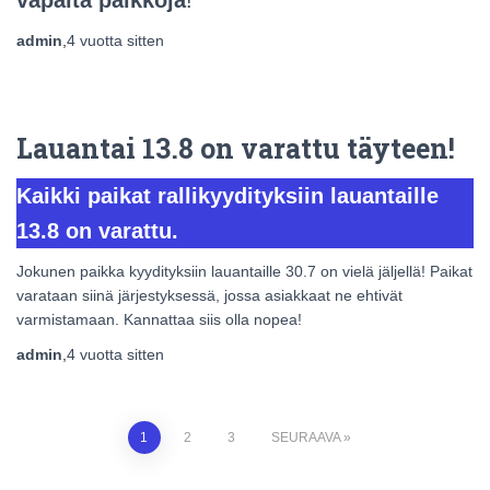
admin
,
4 vuotta
sitten
Lauantai 13.8 on varattu täyteen!
Kaikki paikat rallikyydityksiin lauantaille
13.8 on varattu.
Jokunen paikka kyydityksiin lauantaille 30.7 on vielä jäljellä! Paikat
varataan siinä järjestyksessä, jossa asiakkaat ne ehtivät
varmistamaan. Kannattaa siis olla nopea!
admin
,
4 vuotta
sitten
Artikkelien
1
2
3
SEURAAVA