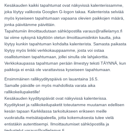
Kesäkauden kaikki tapahtumat ovat näkyvissä kalenterissamme,
joka löytyy valikosta Googlen G-logon takaa. Kalenterista selviää
myös kyseiseen tapahtumaan vapaana olevien paikkojen määrä,
jonka päivitämme päivittäin.
Tapahtumiin ilmoittaudutaan sähköpostilla
varaus@rallielamys.f
i
tai viime syksynä käyttöön otetun ilmoittaumislinkin kautta, joka
löytyy kunkin tapahtuman kohdalta kalenterista. Samasta paikasta
löytyy myös linkki verkkokauppaamme, josta voi ostaa
osallistumisen tapahtumaan, jollei sinulla ole lahjakorttia.
Verkkokaupassa tapahtuman perään ilmestyy teksti TÄYNNÄ, kun
paikkoja ei enää ole varattavissa kyseiseen tapahtumaan.
Ensimmäinen rallikyydityspäivä on lauantaina 16.5.
Samalle päivälle on myös mahdollista varata aika
rallikokeilupaketille!
Kesäkauden kyydityspäivät ovat näkyvissä kalenterissa.
Kyyditykset ja rallikokeilupaketit toteutamme muutaman edellisen
kesän tapaan Karkkilassa tarkoitukseen erikseen meille
vuokratulla metsätaipaleella, jotta kokemuksesta tulee vielä
entistäkin autenttisempi.
Ilmoittautumiset sähköpostilla ja
tiedustelut
varaus@rallielamys.fi
.