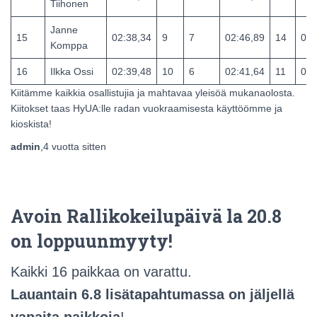
Tiihonen
Janne
15
02:38,34
9
7
02:46,89
14
05:
Komppa
16
Ilkka Ossi
02:39,48
10
6
02:41,64
11
05:
Kiitämme kaikkia osallistujia ja mahtavaa yleisöä mukanaolosta.
Kiitokset taas HyUA:lle radan vuokraamisesta käyttöömme ja
kioskista!
admin
,
4 vuotta
sitten
Avoin Rallikokeilupäivä la 20.8
on loppuunmyyty!
Kaikki 16 paikkaa on varattu.
Lauantain 6.8 lisätapahtumassa on jäljellä
vapaita paikkoja
!