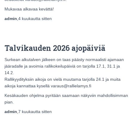
Mukavaa alkavaa kevättä!
admin
,
4 kuukautta
sitten
Talvikauden 2026 ajopäiviä
Surkean alkutalven jälkeen on taas päästy normaalisti ajamaan
jääradalle ja avoimia rallikokeilupäiviä on tarjolla 17.1, 31.1 ja
14.2.
Rallikyydityksiin aikoja on vielä muutama tarjolla 24.1 ja muita
aikoja kannattaa kysellä varaus@rallielamys.fi
Kesäkauden ohjelma pyritään saamaan näkyviin mahdollisimman
pian.
admin
,
7 kuukautta
sitten