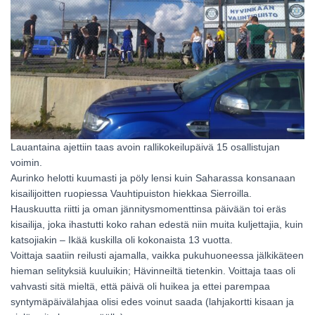
Lauantaina ajettiin taas avoin rallikokeilupäivä 15 osallistujan
voimin.
Aurinko helotti kuumasti ja pöly lensi kuin Saharassa konsanaan
kisailijoitten ruopiessa Vauhtipuiston hiekkaa Sierroilla.
Hauskuutta riitti ja oman jännitysmomenttinsa päivään toi eräs
kisailija, joka ihastutti koko rahan edestä niin muita kuljettajia, kuin
katsojiakin – Ikää kuskilla oli kokonaista 13 vuotta.
Voittaja saatiin reilusti ajamalla, vaikka pukuhuoneessa jälkikäteen
hieman selityksiä kuuluikin; Hävinneiltä tietenkin. Voittaja taas oli
vahvasti sitä mieltä, että päivä oli huikea ja ettei parempaa
syntymäpäivälahjaa olisi edes voinut saada (lahjakortti kisaan ja