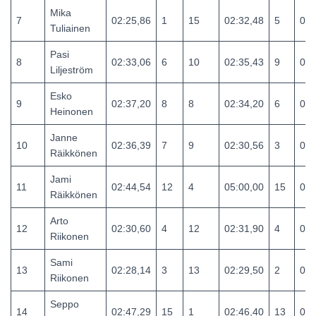
Mika
7
02:25,86
1
15
02:32,48
5
04:
Tuliainen
Pasi
8
02:33,06
6
10
02:35,43
9
05:
Liljeström
Esko
9
02:37,20
8
8
02:34,20
6
05:
Heinonen
Janne
10
02:36,39
7
9
02:30,56
3
05:
Räikkönen
Jami
11
02:44,54
12
4
05:00,00
15
07:
Räikkönen
Arto
12
02:30,60
4
12
02:31,90
4
05:
Riikonen
Sami
13
02:28,14
3
13
02:29,50
2
04:
Riikonen
Seppo
14
02:47,29
15
1
02:46,40
13
05: