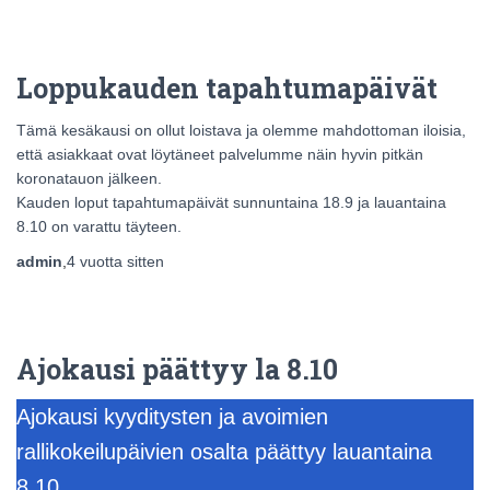
Loppukauden tapahtumapäivät
Tämä kesäkausi on ollut loistava ja olemme mahdottoman iloisia,
että asiakkaat ovat löytäneet palvelumme näin hyvin pitkän
koronatauon jälkeen.
Kauden loput tapahtumapäivät sunnuntaina 18.9 ja lauantaina
8.10 on varattu täyteen.
admin
,
4 vuotta
sitten
Ajokausi päättyy la 8.10
Ajokausi kyyditysten ja avoimien
rallikokeilupäivien osalta päättyy lauantaina
8.10.