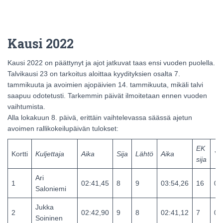
Kausi 2022
Kausi 2022 on päättynyt ja ajot jatkuvat taas ensi vuoden puolella.
Talvikausi 23 on tarkoitus aloittaa kyydityksien osalta 7.
tammikuuta ja avoimien ajopäivien 14. tammikuuta, mikäli talvi
saapuu odotetusti. Tarkemmin päivät ilmoitetaan ennen vuoden
vaihtumista.
Alla lokakuun 8. päivä, erittäin vaihtelevassa säässä ajetun
avoimen rallikokeilupäivän tulokset:
EK
Kortti
Kuljettaja
Aika
Sija
Lähtö
Aika
Yh
sija
Ari
1
02:41,45
8
9
03:54,26
16
06
Saloniemi
Jukka
2
02:42,90
9
8
02:41,12
7
05
Soininen