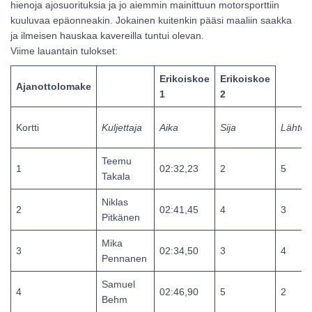
hienoja ajosuorituksia ja jo aiemmin mainittuun motorsporttiin
kuuluvaa epäonneakin. Jokainen kuitenkin pääsi maaliin saakka
ja ilmeisen hauskaa kavereilla tuntui olevan.
Viime lauantain tulokset:
Erikoiskoe
Erikoiskoe
Ajanottolomake
1
2
Kortti
Kuljettaja
Aika
Sija
Lähtö
Teemu
1
02:32,23
2
5
Takala
Niklas
2
02:41,45
4
3
Pitkänen
Mika
3
02:34,50
3
4
Pennanen
Samuel
4
02:46,90
5
2
Behm