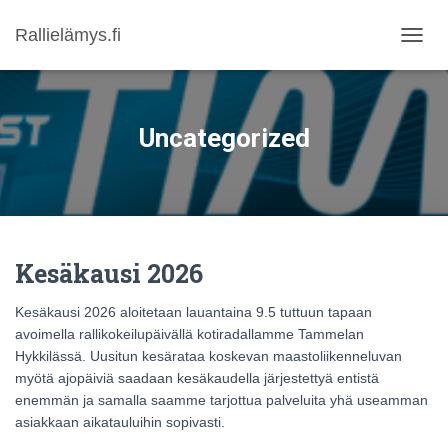
Rallielämys.fi
NAVIG
Uncategorized
Kesäkausi 2026
Kesäkausi 2026 aloitetaan lauantaina 9.5 tuttuun tapaan
avoimella rallikokeilupäivällä kotiradallamme Tammelan
Hykkilässä. Uusitun kesärataa koskevan maastoliikenneluvan
myötä ajopäiviä saadaan kesäkaudella järjestettyä entistä
enemmän ja samalla saamme tarjottua palveluita yhä useamman
asiakkaan aikatauluihin sopivasti.