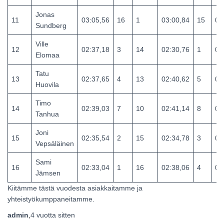
Jonas
11
03:05,56
16
1
03:00,84
15
06
Sundberg
Ville
12
02:37,18
3
14
02:30,76
1
05
Elomaa
Tatu
13
02:37,65
4
13
02:40,62
5
05
Huovila
Timo
14
02:39,03
7
10
02:41,14
8
05
Tanhua
Joni
15
02:35,54
2
15
02:34,78
3
05
Vepsäläinen
Sami
16
02:33,04
1
16
02:38,06
4
05
Jämsen
Kiitämme tästä vuodesta asiakkaitamme ja
yhteistyökumppaneitamme.
admin
,
4 vuotta
sitten