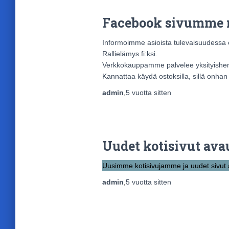
Facebook sivumme n
Informoimme asioista tulevaisuudessa 
Rallielämys.fi:ksi.
Verkkokauppamme palvelee yksityishenkil
Kannattaa käydä ostoksilla, sillä onha
admin
,
5 vuotta
sitten
Uudet kotisivut avau
Uusimme kotisivujamme ja uudet sivut 
admin
,
5 vuotta
sitten