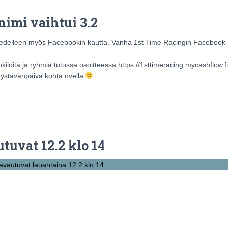
imi vaihtui 3.2
edelleen myös Facebookin kautta. Vanha 1st Time Racingin Facebook-kot
öitä ja ryhmiä tutussa osoitteessa https://1sttimeracing.mycashflow.fi
n ystävänpäivä kohta ovella
tuvat 12.2 klo 14
avautuvat lauantaina 12.2 klo 14